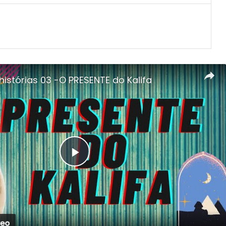
istórias 03 -O PRESENTE do Kalifa
Play
Video