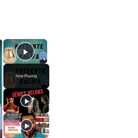
×
×
Play Video
Now Playing