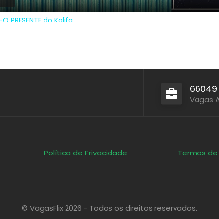
-O PRESENTE do Kalifa
66049
Vagas 
Política de Privacidade
Termos de
© VagasFlix 2026 - Todos os direitos reservados.