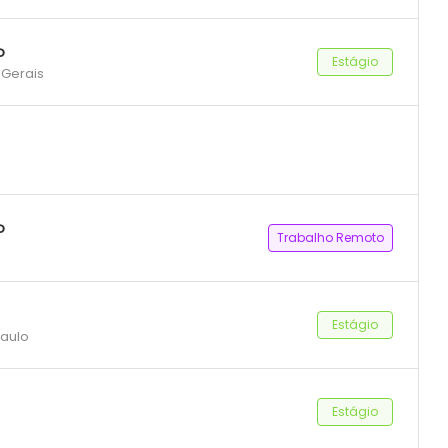
o
Estágio
 Gerais
o
Trabalho Remoto
Estágio
Paulo
Estágio