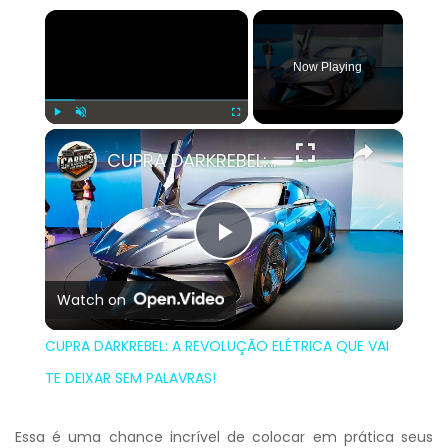
×
Now Playing
×
Play
Unmute
Fullscreen
CUPRA DARKREBEL: A REVOLUÇÃO ELÉTRICA QUE VAI TE DEIXAR SEM PALAVRAS!
Play
Watch on
Video
CUPRA DARKREBEL: A REVOLUÇÃO ELÉTRICA QUE VAI
TE DEIXAR SEM PALAVRAS!
Essa é uma chance incrível de colocar em prática seus