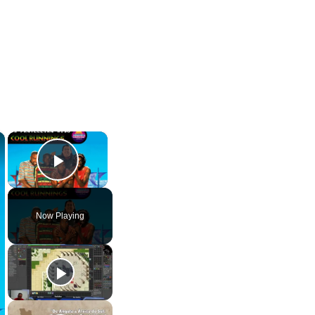
×
×
Play Video
Now Playing