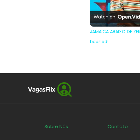
Watch on
JAMAICA ABAIXO DE ZE
bobsled!
Sobre Nós
Contato