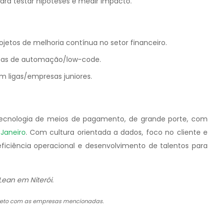
ara testar hipóteses e medir impacto.
jetos de melhoria contínua no setor financeiro.
ntas de automação/low-code.
em ligas/empresas juniores.
tecnologia de meios de pagamento, de grande porte, com
 Janeiro
. Com cultura orientada a dados, foco no cliente e
iciência operacional e desenvolvimento de talentos para
ean em Niterói.
direto com as empresas mencionadas.