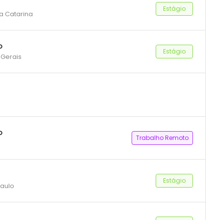
Estágio
ta Catarina
o
Estágio
 Gerais
o
Trabalho Remoto
Estágio
Paulo