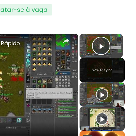
atar-se à vaga
×
×
 Rápido
Play Vi
Now Playing
y
deo