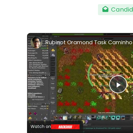
Candid
Rubinot Oramond Task Caminho
Pla
Vi
Watch on