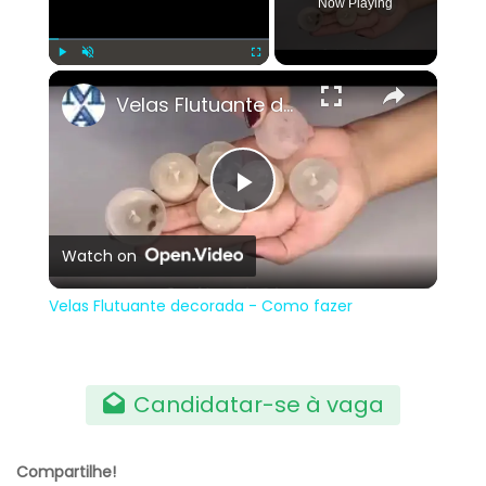
Now Playing
×
Play
Unmute
Fullscreen
Velas Flutuante decorada - Como fazer
Play
Watch on
Video
Velas Flutuante decorada - Como fazer
Candidatar-se à vaga
Compartilhe!