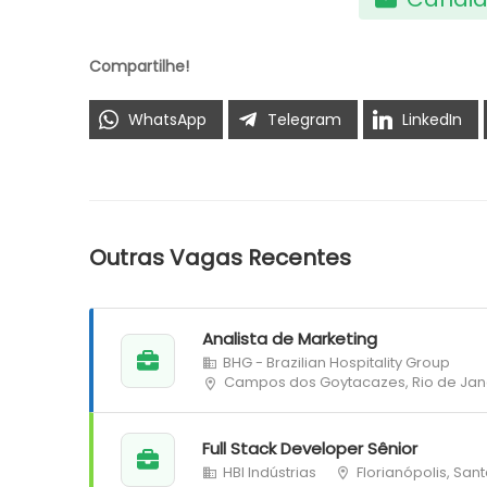
Compartilhe!
WhatsApp
Telegram
LinkedIn
Outras Vagas Recentes
Analista de Marketing
BHG - Brazilian Hospitality Group
Campos dos Goytacazes, Rio de Jan
Full Stack Developer Sênior
HBI Indústrias
Florianópolis, San