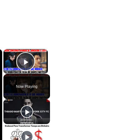
×
×
Play Video
Now Playing