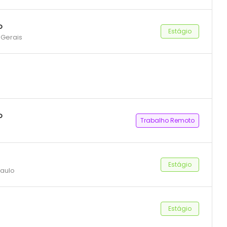
o
Estágio
 Gerais
o
Trabalho Remoto
Estágio
Paulo
Estágio