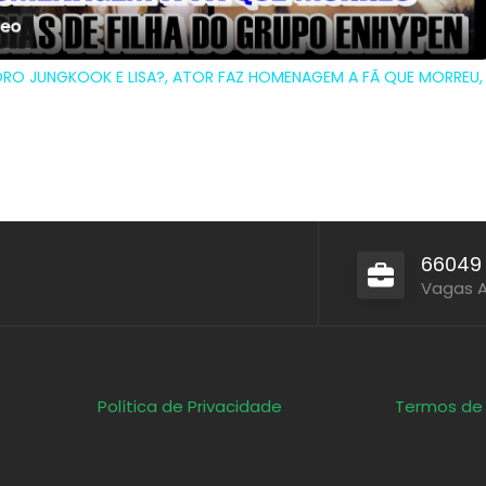
O JUNGKOOK E LISA?, ATOR FAZ HOMENAGEM A FÃ QUE MORREU, P
66049
Vagas 
Política de Privacidade
Termos de