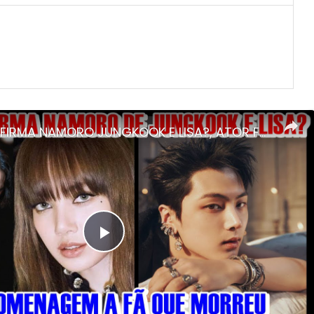
JISOO CONFIRMA NAMORO JUNGKOOK E LISA?, ATOR FAZ HOMENAGEM A FÃ QUE MORREU, PAI ROUBA BIAS DE FILHA
Play
Video