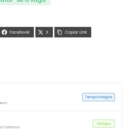
Facebook
X
Copiar Link
Tempo Integral
eiro
Estágio
ta Catarina