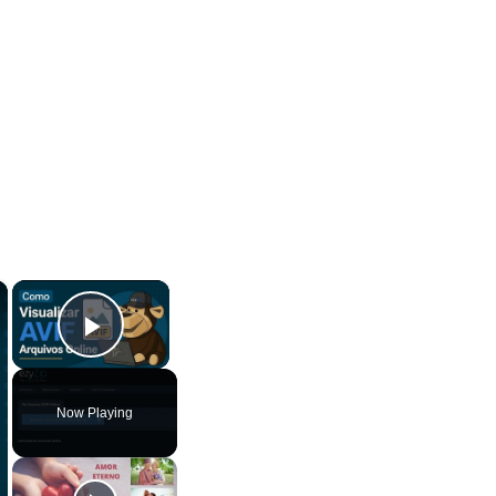
×
×
Play Video
Now Playing