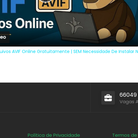
Play
Video
uivos AVIF Online Gratuitamente | SEM Necessidade De Instala
66049
Vagas 
Política de Privacidade
Termos de