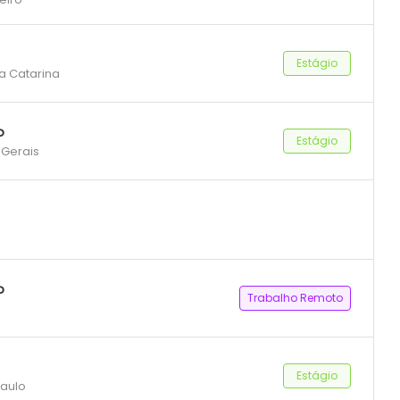
Estágio
ta Catarina
o
Estágio
 Gerais
o
Trabalho Remoto
Estágio
Paulo