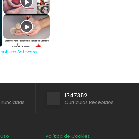
r Nenhum Software
1747352
Anunciadas
Currículos Recebidos
 Uso
Política de Cookies