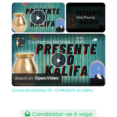
×
Now Playing
Play Video
×
Contando histórias 03 -O PRESENTE do Kalifa
Play
Watch on
Video
Contando histórias 03 -O PRESENTE do Kalifa
Candidatar-se à vaga