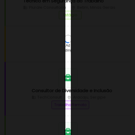
Técnico em Segurança do Trabalho
Plurale Consultoria
Betim, Minas Gerais
Estágio
Ad
loading…
Consultor de Diversidade e Inclusão
TechConsult
Aracaju, Sergipe
Trabalho Remoto