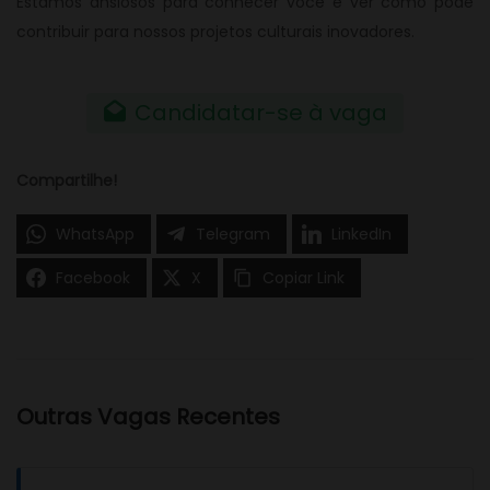
Estamos ansiosos para conhecer você e ver como pode
contribuir para nossos projetos culturais inovadores.
Candidatar-se à vaga
Compartilhe!
WhatsApp
Telegram
LinkedIn
Facebook
X
Copiar Link
Outras Vagas Recentes