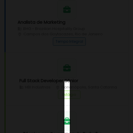
Analista de Marketing
BHG - Brazilian Hospitality Group
Campos dos Goytacazes, Rio de Janeiro
Tempo Integral
Full Stack Developer Sênior
HBI Indústrias
Florianópolis, Santa Catarina
Estágio