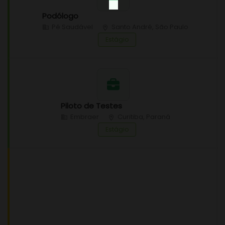
Podólogo
Pé Saudável
Santo André, São Paulo
Estágio
Piloto de Testes
Embraer
Curitiba, Paraná
Estágio