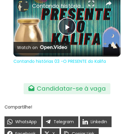
Contando histórias 03 -O PRESENTE do Kalifa
Play
Watch on
Video
Contando histórias 03 -O PRESENTE do Kalifa
Candidatar-se à vaga
Compartilhe!
WhatsApp
Telegram
LinkedIn
Facebook
X
Copiar Link