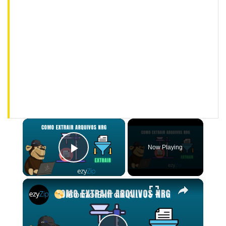
×
Now Playing
Play Video
×
Como Extrair Arquivos NRG Online Grátis | Sem Instalar Software