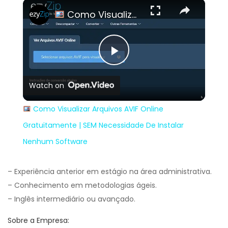
×
Play
Unmute
Fullscreen
Como Visualizar Arquivos AVIF Online Gratuitamente | SEM Necessidade De Instalar Nenhum Software
Play
Watch on
Video
Como Visualizar Arquivos AVIF Online
Gratuitamente | SEM Necessidade De Instalar
Nenhum Software
– Experiência anterior em estágio na área administrativa.
– Conhecimento em metodologias ágeis.
– Inglês intermediário ou avançado.
Sobre a Empresa: