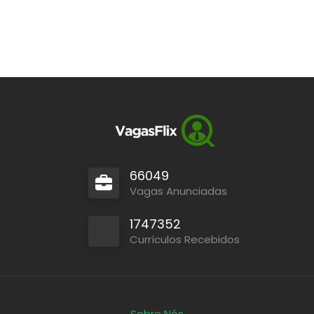
66049
Vagas Anunciadas
1747352
Currículos Recebidos
Sobre Nós