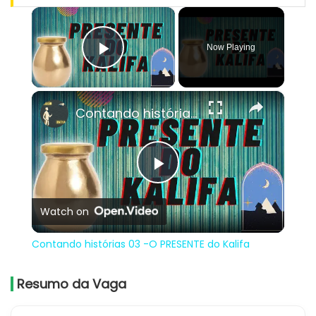
×
Now Playing
Play Video
×
Contando histórias 03 -O PRESENTE do Kalifa
Play
Watch on
Video
Contando histórias 03 -O PRESENTE do Kalifa
Resumo da Vaga