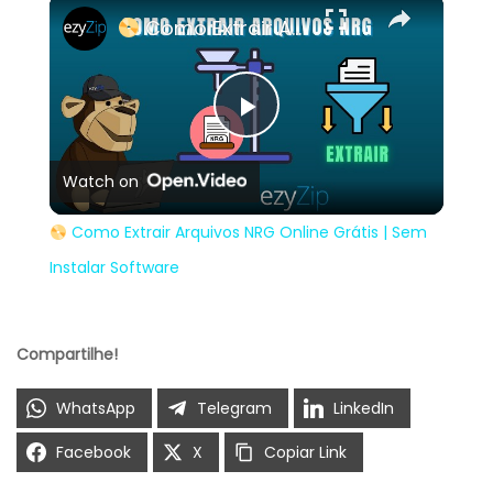
×
Como Extrair Arquivos NRG Online Grátis | Sem Instalar Software
Play
Watch on
Video
Como Extrair Arquivos NRG Online Grátis | Sem
Instalar Software
Compartilhe!
WhatsApp
Telegram
LinkedIn
Facebook
X
Copiar Link