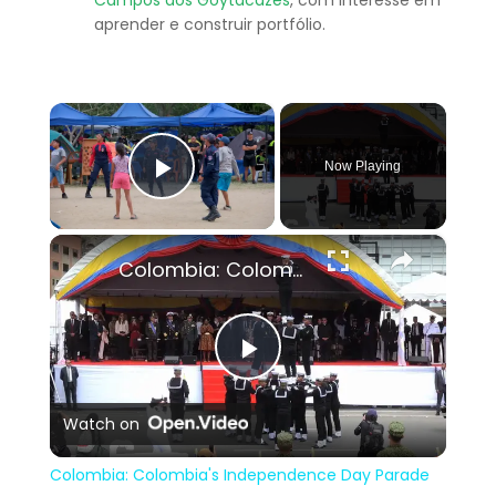
Campos dos Goytacazes
, com interesse em
aprender e construir portfólio.
×
Now Playing
Play Video
×
Colombia: Colombia's Independence Day Parade in Bogota.
Play
Watch on
Video
Colombia: Colombia's Independence Day Parade