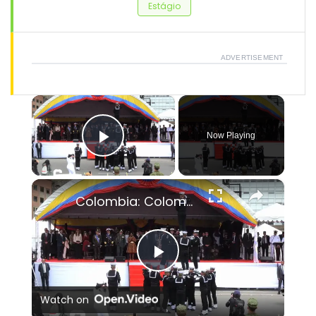
Estágio
ADVERTISEMENT
×
Now Playing
Play Video
×
Colombia: Colombia's Independence Day Parade in Bogota.
Play
Watch on
Video