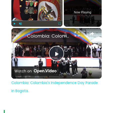
Now Playing
×
Play
Unmute
Fullscreen
Colombia: Colombia's Independence Day Parade in Bogota.
Play
Watch on
Video
Colombia: Colombia's Independence Day Parade
in Bogota.