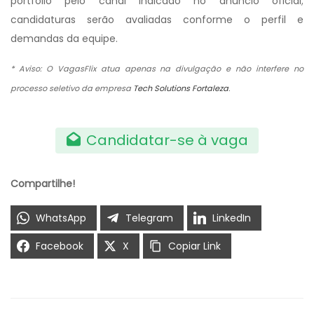
portfólio pelo canal indicado no anúncio oficial;
candidaturas serão avaliadas conforme o perfil e
demandas da equipe.
* Aviso: O VagasFlix atua apenas na divulgação e não interfere no
processo seletivo da empresa
Tech Solutions Fortaleza
.
Candidatar-se à vaga
Compartilhe!
WhatsApp
Telegram
LinkedIn
Facebook
X
Copiar Link