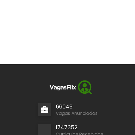
66049
Vagas Anunciadas
1747352
Currículos Recebidos