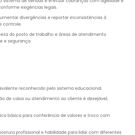
 o sistema de vendas e efetuar cobranças com agilidade e
onforme exigências legais.
cumentar divergências e reportar inconsistências à
e controle.
eza do posto de trabalho e áreas de atendimento
ne e segurança.
valente reconhecido pelo sistema educacional.
o de caixa ou atendimento ao cliente é desejável,
 básica para conferência de valores e troco com
stura profissional e habilidade para lidar com diferentes