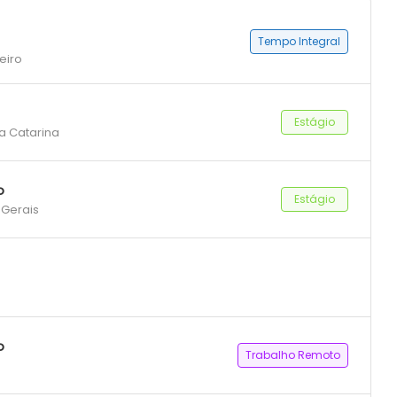
Tempo Integral
eiro
Estágio
ta Catarina
o
Estágio
 Gerais
o
Trabalho Remoto