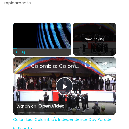
rapidamente.
×
Now Playing
×
Play
Unmute
Fullscreen
Colombia: Colombia's Independence Day Parade in Bogota.
Play
Watch on
Video
Colombia: Colombia's Independence Day Parade
in Bogota.