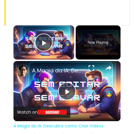
×
Now Playing
Play Video
×
A Magia da IA: Descubra como Criar Vídeos Surpreendentes com Chat GPT e InVideo!
Play
Watch on
Video
A Magia da IA: Descubra como Criar Vídeos