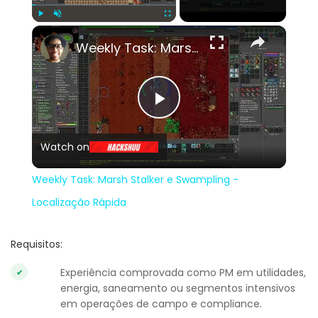
×
Play
Unmute
Fullscreen
Weekly Task: Marsh Stalker e Swampling - Localização Rápida
Play
Watch on
Video
Weekly Task: Marsh Stalker e Swampling -
Localização Rápida
Requisitos:
Experiência comprovada como PM em utilidades,
energia, saneamento ou segmentos intensivos
em operações de campo e compliance.