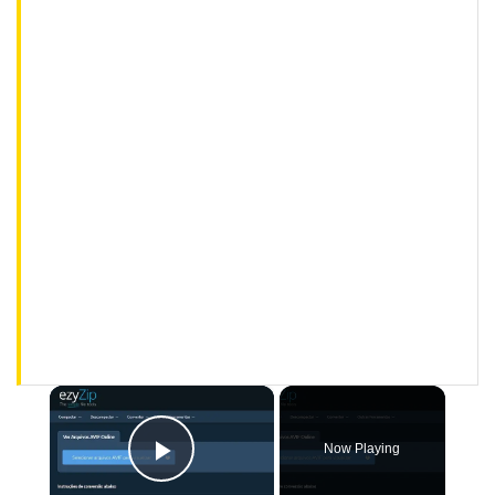
×
Now Playing
Play Video