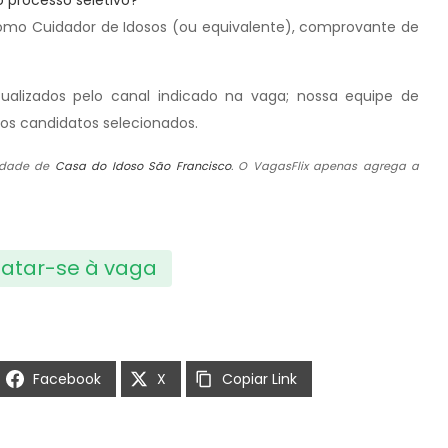
 processo seletivo?
o como Cuidador de Idosos (ou equivalente), comprovante de
atualizados pelo canal indicado na vaga; nossa equipe de
os candidatos selecionados.
lidade de
Casa do Idoso São Francisco
. O VagasFlix apenas agrega a
atar-se à vaga
Facebook
X
Copiar Link