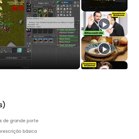
y
deo
s)
s de grande porte
rescrição básica