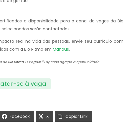
s e de gestão.
rtificados e disponibilidade para o canal de vagas da Bio
s selecionados serão contactados.
pacto real na vida das pessoas, envie seu currículo com
 vidas com a Bio Ritmo em
Manaus
.
de de
Bio Ritmo
. O VagasFlix apenas agrega a oportunidade.
atar-se à vaga
Facebook
X
Copiar Link