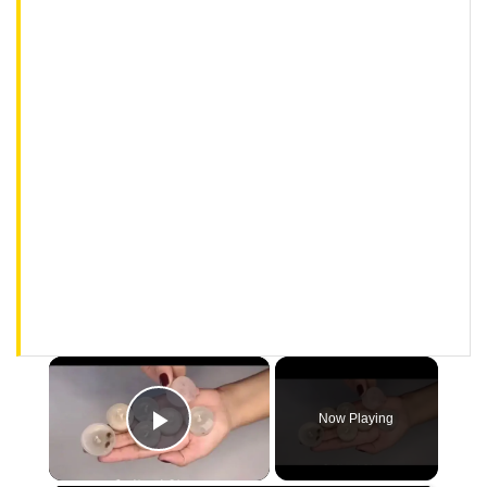
×
Now Playing
Play Video