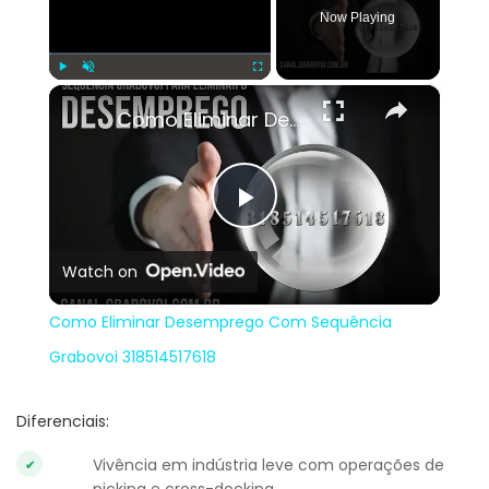
Now Playing
×
Play
Unmute
Fullscreen
Como Eliminar Desemprego Com Sequência Grabovoi 318514517618
Play
Watch on
Video
Como Eliminar Desemprego Com Sequência
Grabovoi 318514517618
Diferenciais:
Vivência em indústria leve com operações de