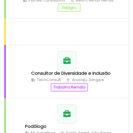
Plurale Consultoria
Betim, Minas Gerais
Estágio
Consultor de Diversidade e Inclusão
TechConsult
Aracaju, Sergipe
Trabalho Remoto
Podólogo
Pé Saudável
Santo André, São Paulo