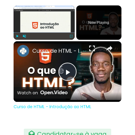
×
Now Playing
×
Play
Unmute
Fullscreen
Curso de HTML - Introdução ao HTML
Play
Watch on
Video
Curso de HTML - Introdução ao HTML
Candidatar-se à vaga