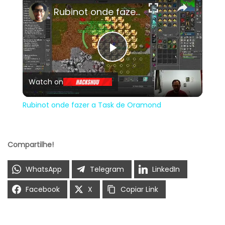
Rubinot onde fazer a Task de Oramond
Play
Watch on
Video
Rubinot onde fazer a Task de Oramond
Compartilhe!
WhatsApp
Telegram
LinkedIn
Facebook
X
Copiar Link