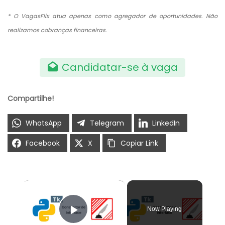
* O VagasFlix atua apenas como agregador de oportunidades. Não
realizamos cobranças financeiras.
Candidatar-se à vaga
Compartilhe!
WhatsApp
Telegram
LinkedIn
Facebook
X
Copiar Link
×
Now Playing
Play Video