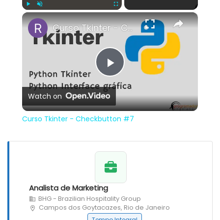
×
Play
Unmute
Fullscreen
Curso Tkinter - Checkbutton #7
Play
Watch on
Video
Curso Tkinter - Checkbutton #7
Analista de Marketing
BHG - Brazilian Hospitality Group
Campos dos Goytacazes, Rio de Janeiro
Tempo Integral