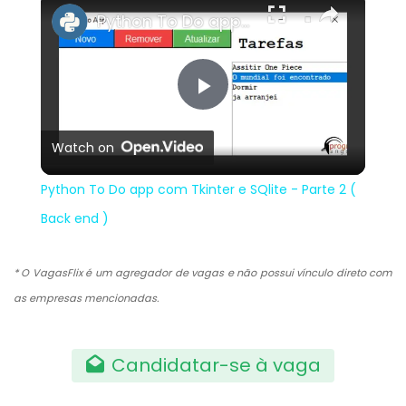
Python To Do app com Tkinter e SQlite - Parte 2 ( Back end )
Play
Watch on
Video
Python To Do app com Tkinter e SQlite - Parte 2 (
Back end )
* O VagasFlix é um agregador de vagas e não possui vínculo direto com
as empresas mencionadas.
Candidatar-se à vaga