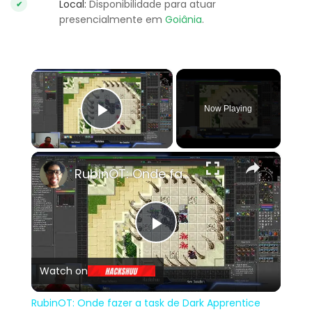
Local:
Disponibilidade para atuar
presencialmente em
Goiânia
.
×
Now Playing
Play Video
×
RubinOT: Onde fazer a task de Dark Apprentice
Play
Watch on
Video
RubinOT: Onde fazer a task de Dark Apprentice