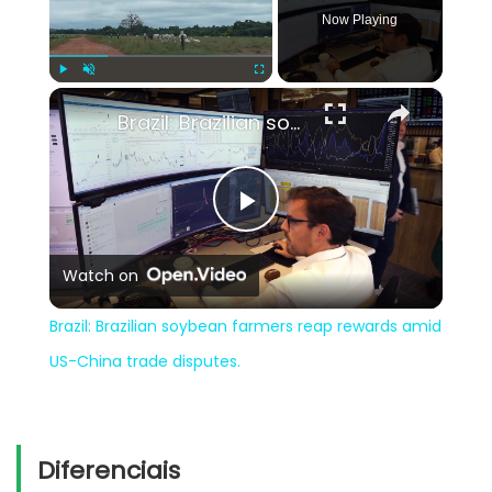
Now Playing
×
Play
Unmute
Fullscreen
Brazil: Brazilian soybean farmers reap rewards amid US-China trade disputes.
Play
Watch on
Video
Brazil: Brazilian soybean farmers reap rewards amid
US-China trade disputes.
Diferenciais