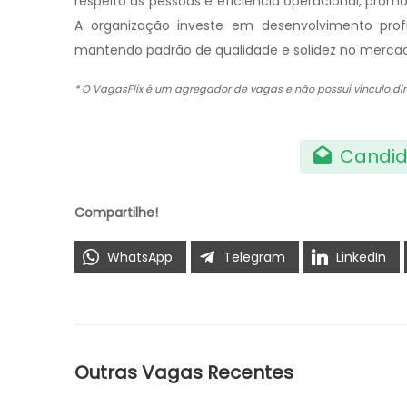
respeito às pessoas e eficiência operacional, pro
A organização investe em desenvolvimento profi
mantendo padrão de qualidade e solidez no merca
* O VagasFlix é um agregador de vagas e não possui vínculo 
Candid
Compartilhe!
WhatsApp
Telegram
LinkedIn
Outras Vagas Recentes