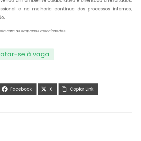
movendo um ambiente colaborativo e orientado a resultados.
ssional e na melhoria contínua dos processos internos,
do.
direto com as empresas mencionadas.
atar-se à vaga
Facebook
X
Copiar Link