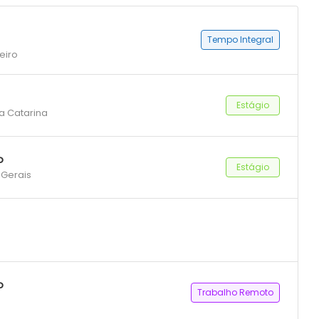
Tempo Integral
eiro
Estágio
ta Catarina
o
Estágio
 Gerais
o
Trabalho Remoto