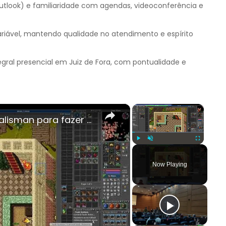
utlook) e familiaridade com agendas, videoconferência e
iável, mantendo qualidade no atendimento e espírito
egral presencial em Juiz de Fora, com pontualidade e
×
×
Rubinot: Onde comprar Bounty Talisman para fazer uso do sistema de Weekly Tasks
Play
Unmute
Fullscreen
Now Playing
y