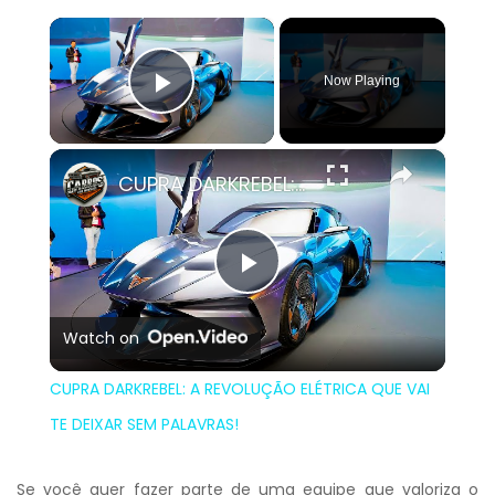
×
Now Playing
Play Video
×
CUPRA DARKREBEL: A REVOLUÇÃO ELÉTRICA QUE VAI TE DEIXAR SEM PALAVRAS!
Play
Watch on
Video
CUPRA DARKREBEL: A REVOLUÇÃO ELÉTRICA QUE VAI
TE DEIXAR SEM PALAVRAS!
Se você quer fazer parte de uma equipe que valoriza o