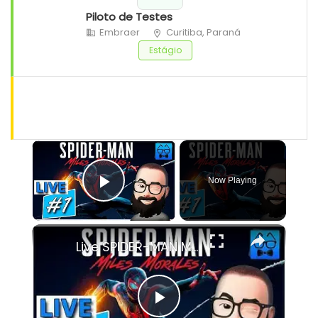
Piloto de Testes
Embraer
Curitiba, Paraná
Estágio
×
Now Playing
Play Video
×
Live SPIDER-MAN Miles Morales - O Início de Gameplay, Dublado e Legendado em Português PT-BR
Play