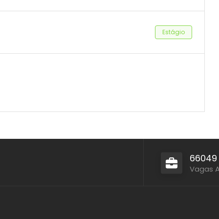
Estágio
66049
Vagas 