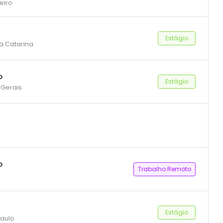
eiro
Estágio
ta Catarina
o
Estágio
 Gerais
o
Trabalho Remoto
Estágio
Paulo