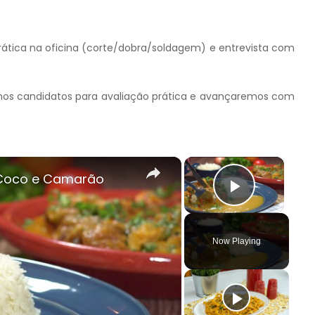
prática na oficina (corte/dobra/soldagem) e entrevista com
aremos candidatos para avaliação prática e avançaremos com
×
×
 Coco e Camarão
Play Vi
Now Playing
y