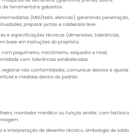
áquinas de serralheria (guilhotina, prensa, dobra,
s de ferramental e gabaritos.
ntermediárias (MIG/MAG, eletrodo) garantindo penetração,
uidades; preparar juntas e caldeiraria leve.
tes e especificações técnicas (dimensões, tolerâncias,
om base em instruções do projetista.
s com paquímetro, micrômetro, esquadro e nível,
ormidade com tolerâncias estabelecidas.
 registrar não conformidades, comunicar desvios e ajustar
ficial e medidas dentro do padrão.
lheiro, montador metálico ou função similar, com histórico
ontagem.
e interpretação de desenho técnico, simbologia de solda