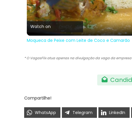
Vi
Watch on
Moqueca de Peixe com Leite de Coco e Camarão
* O VagasFlix atua apenas na divulgação da vaga da empres
Candid
Compartilhe!
WhatsApp
Telegram
LinkedIn