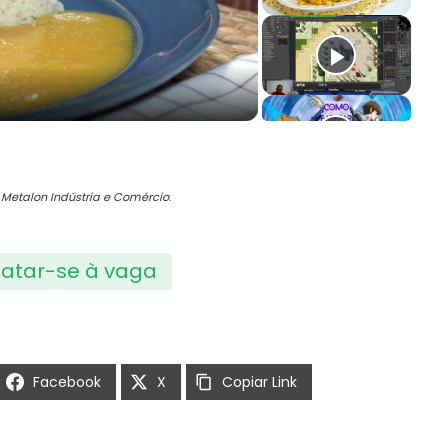
deo
a
Metalon Indústria e Comércio
.
atar-se à vaga
Facebook
X
Copiar Link