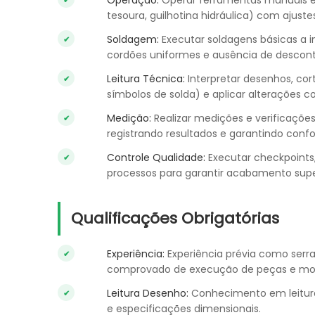
Operação:
Operar ferramentas manuais e m
tesoura, guilhotina hidráulica) com ajuste
Soldagem:
Executar soldagens básicas a i
cordões uniformes e ausência de descontin
Leitura Técnica:
Interpretar desenhos, cor
símbolos de solda) e aplicar alterações c
Medição:
Realizar medições e verificaçõe
registrando resultados e garantindo conf
Controle Qualidade:
Executar checkpoints,
processos para garantir acabamento super
Qualificações Obrigatórias
Experiência:
Experiência prévia como serra
comprovado de execução de peças e m
Leitura Desenho:
Conhecimento em leitura 
e especificações dimensionais.