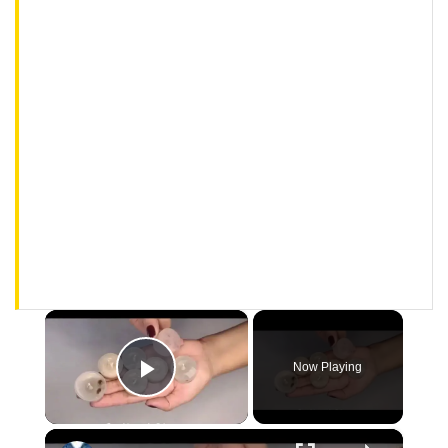
×
Now Playing
Play Video
×