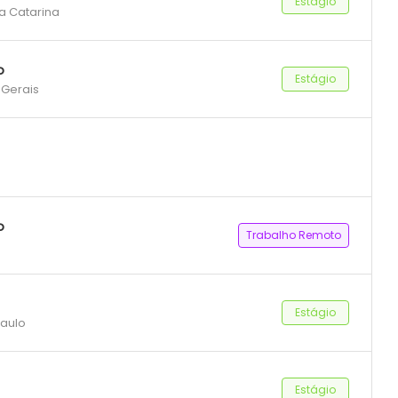
Estágio
ta Catarina
o
Estágio
 Gerais
o
Trabalho Remoto
Estágio
Paulo
Estágio