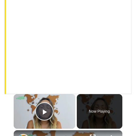
×
Now Playing
Play Video
×