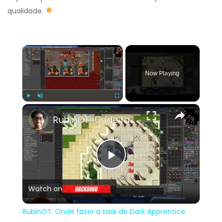
qualidade.
×
Now Playing
×
Play
Unmute
Fullscreen
RubinOT: Onde fazer a task de Dark Apprentice
Play
Watch on
Video
RubinOT: Onde fazer a task de Dark Apprentice