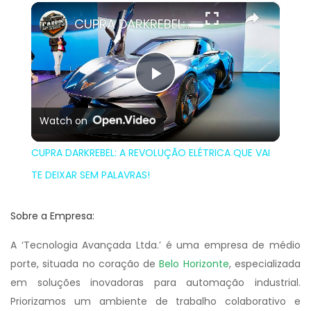
×
CUPRA DARKREBEL: A REVOLUÇÃO ELÉTRICA QUE VAI TE DEIXAR SEM PALAVRAS!
Play
Watch on
Video
CUPRA DARKREBEL: A REVOLUÇÃO ELÉTRICA QUE VAI
TE DEIXAR SEM PALAVRAS!
Sobre a Empresa:
A ‘Tecnologia Avançada Ltda.’ é uma empresa de médio
porte, situada no coração de
Belo Horizonte
, especializada
em soluções inovadoras para automação industrial.
Priorizamos um ambiente de trabalho colaborativo e