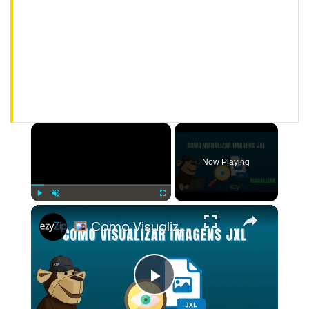
×
Now Playing
×
Play
Unmute
Fullscreen
Como Visualizar Arquivos JXL Online Gratuitamente | Sem Necessidade De Instalação De Software
Play