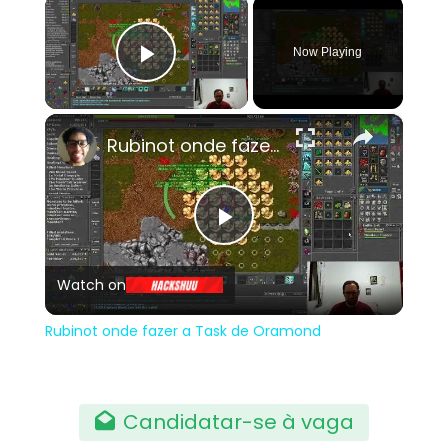
×
Now Playing
Play Video
×
Rubinot onde fazer a Task de Oramond
Play
Watch on
Video
Rubinot onde fazer a Task de Oramond
Candidatar-se à vaga