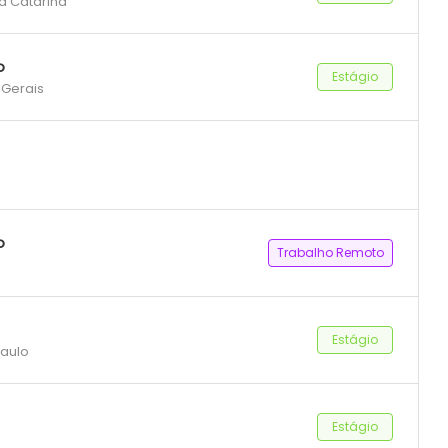
ta Catarina
o
Estágio
 Gerais
o
Trabalho Remoto
Estágio
Paulo
Estágio