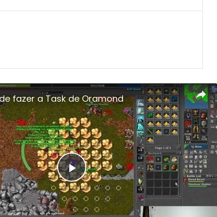
nde fazer a Task de Oramond
Play
Video