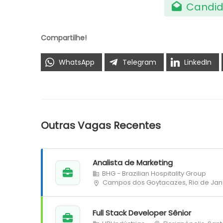
Candid
Compartilhe!
WhatsApp
Telegram
LinkedIn
Outras Vagas Recentes
Analista de Marketing
BHG - Brazilian Hospitality Group
Campos dos Goytacazes, Rio de Jan
Full Stack Developer Sênior