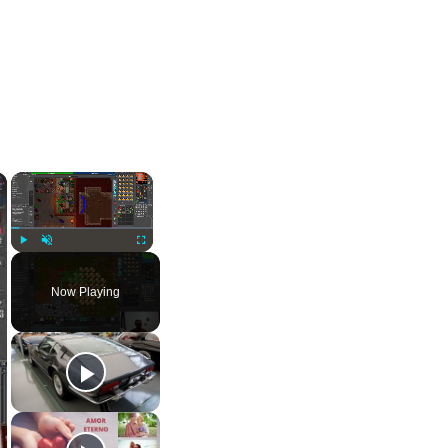
×
×
Play
Unmute
Fullscreen
Now Playing