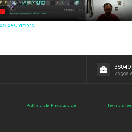
 Task de Oramond
66049
Vagas 
Política de Privacidade
Termos de