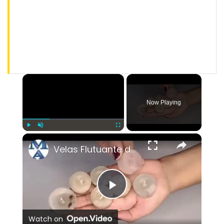
×
Now Playing
×
Play
Unmute
Fullscreen
Velas Flutuante decorada - Como fazer
Play
Watch on