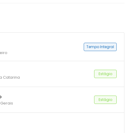
Tempo Integral
eiro
Estágio
ta Catarina
o
Estágio
 Gerais