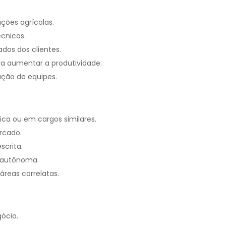
ções agrícolas.
écnicos.
ados dos clientes.
ra aumentar a produtividade.
ação de equipes.
ca ou em cargos similares.
rcado.
scrita.
a autônoma.
reas correlatas.
gócio.